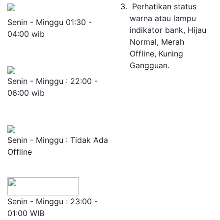
Perhatikan status
warna atau lampu
Senin - Minggu 01:30 -
indikator bank, Hijau
04:00 wib
Normal, Merah
Offline, Kuning
Gangguan.
Senin - Minggu : 22:00 -
06:00 wib
Senin - Minggu : Tidak Ada
Offline
Senin - Minggu : 23:00 -
01:00 WIB