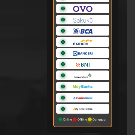
Online
Offline
Gangguan