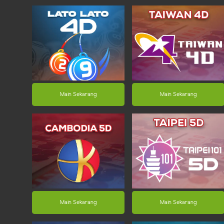
Main Sekarang
Main Sekarang
Main Sekarang
Main Sekarang