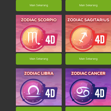
Main Sekarang
Main Sekarang
Main Sekarang
Main Sekarang