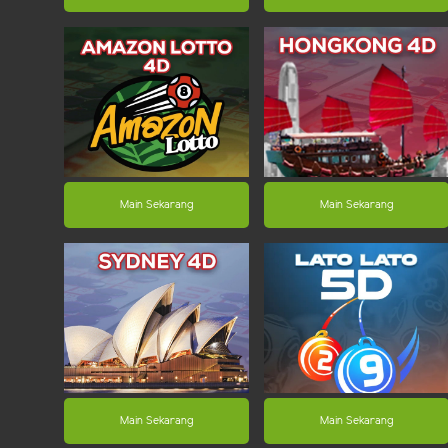
Main Sekarang
Main Sekarang
Main Sekarang
Main Sekarang