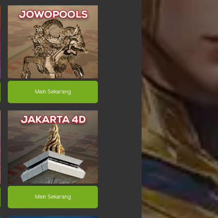
Main Sekarang
Main Sekarang