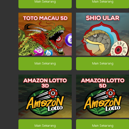
Main Sekarang
Main Sekarang
Main Sekarang
Main Sekarang
Main Sekarang
Main Sekarang