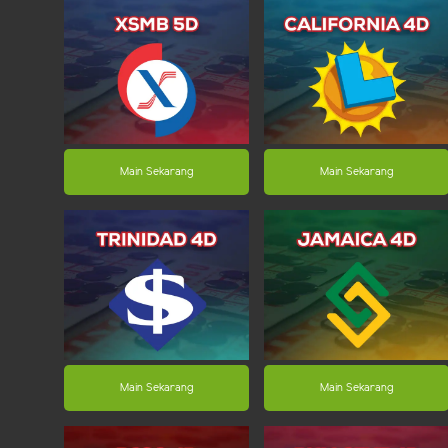
Main Sekarang
Main Sekarang
Main Sekarang
Main Sekarang