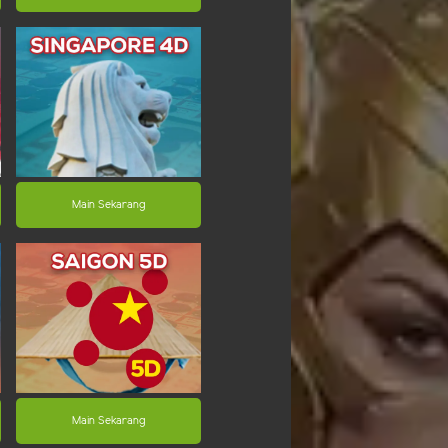
Main Sekarang
Main Sekarang